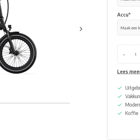
Accu
*
-
Lees mee
Uitgeb
Vakkun
Modern
Koffie 