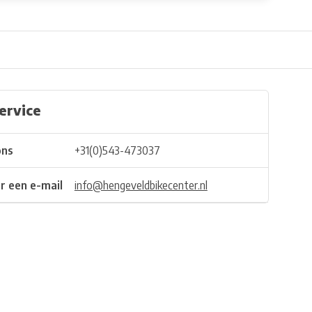
ervice
ons
+31(0)543-473037
r een e-mail
info@hengeveldbikecenter.nl