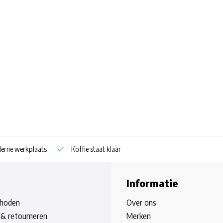
rne werkplaats
Koffie staat klaar
Informatie
hoden
Over ons
& retourneren
Merken