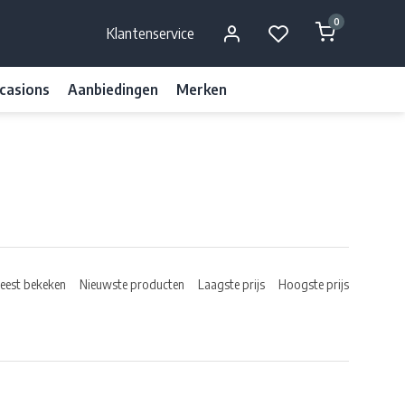
0
Klantenservice
casions
Aanbiedingen
Merken
eest bekeken
Nieuwste producten
Laagste prijs
Hoogste prijs