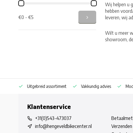
Wij helpen u 
hebben voorda
€0 - €5
leveren, wij a
Wilt u meer w
showroom, de 
Uitgebreid assortiment
Vakkundig advies
Mode
Klantenservice
+31(0)543-473037
Betaalmet
info@hengeveldbikecenter.nl
Verzenden 