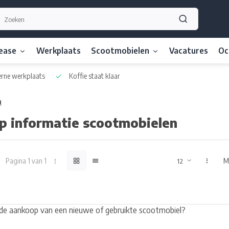
lease
Werkplaats
Scootmobielen
Vacatures
Oc
ne werkplaats
Koffie staat klaar
n
p informatie scootmobielen
Pagina 1 van 1
M
e aankoop van een nieuwe of gebruikte scootmobiel?