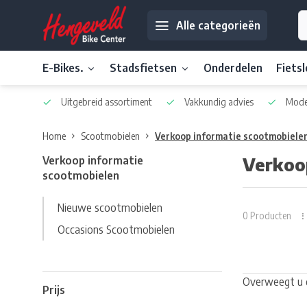
Alle categorieën
E-Bikes.
Stadsfietsen
Onderdelen
Fiets
Uitgebreid assortiment
Vakkundig advies
Moder
Home
Scootmobielen
Verkoop informatie scootmobiele
Verkoop informatie
Verkoo
scootmobielen
Nieuwe scootmobielen
0 Producten
Occasions Scootmobielen
Overweegt u d
Prijs