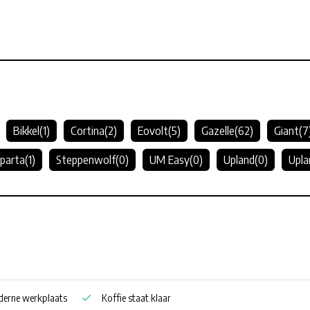
Bikkel
(1)
Cortina
(2)
Eovolt
(5)
Gazelle
(62)
Giant
(7
parta
(1)
Steppenwolf
(0)
UM Easy
(0)
Upland
(0)
Upla
erne werkplaats
Koffie staat klaar