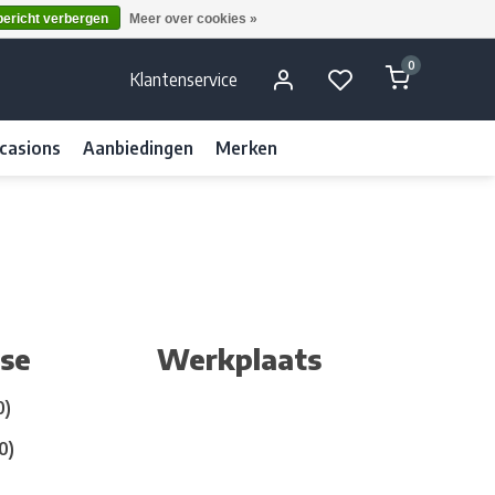
bericht verbergen
Meer over cookies »
0
Klantenservice
casions
Aanbiedingen
Merken
ase
Werkplaats
0)
0)