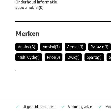
Onderhoud informatie
scootmobiel
(0)
Merken
Amslod
(8)
Amslod
(7)
Amslod
(1)
Batavus
(1)
Multi Cycle
(1)
Pride
(0)
Qwic
(1)
Sparta
(1)
S
Uitgebreid assortiment
Vakkundig advies
Mod