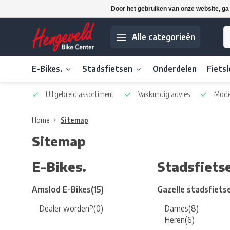
Door het gebruiken van onze website, ga
Alle categorieën
E-Bikes.
Stadsfietsen
Onderdelen
Fiets
Uitgebreid assortiment
Vakkundig advies
Mode
Home
Sitemap
Sitemap
E-Bikes.
Stadsfiets
Amslod E-Bikes
(15)
Gazelle stadsfiets
Dealer worden?
(0)
Dames
(8)
Heren
(6)