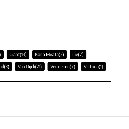
)
Giant
(13)
Koga Myata
(2)
Liv
(7)
nd
(3)
Van Dijck
(21)
Vermeiren
(7)
Victoria
(1)