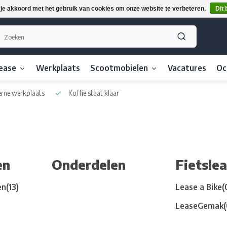
 je akkoord met het gebruik van cookies om onze website te verbeteren.
Dit 
lease
Werkplaats
Scootmobielen
Vacatures
Oc
rne werkplaats
Koffie staat klaar
en
Onderdelen
Fietsle
en
(13)
Lease a Bike
(
LeaseGemak
(