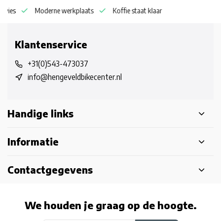
dvies
Moderne werkplaats
Koffie staat klaar
Klantenservice
+31(0)543-473037
info@hengeveldbikecenter.nl
Handige links
Informatie
Contactgegevens
We houden je graag op de hoogte.