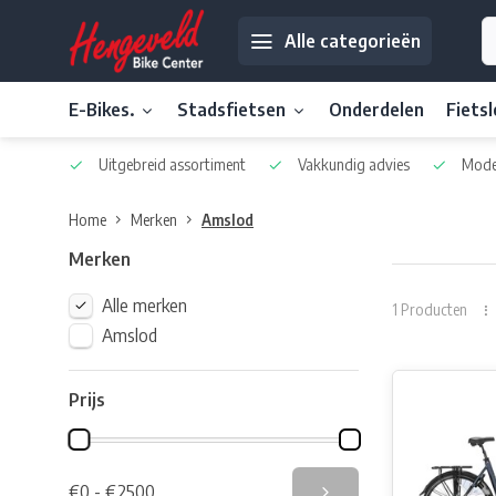
Alle categorieën
E-Bikes.
Stadsfietsen
Onderdelen
Fiets
Uitgebreid assortiment
Vakkundig advies
Moder
Home
Merken
Amslod
Merken
Alle merken
1 Producten
Amslod
Prijs
€0 - €2500