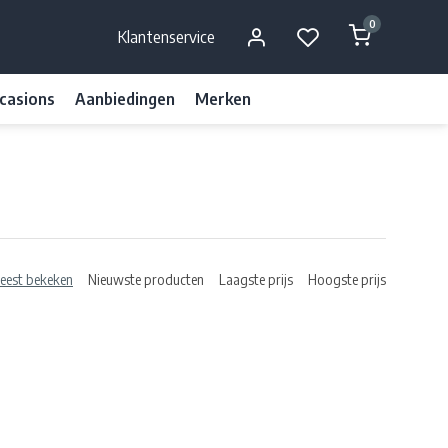
0
Klantenservice
casions
Aanbiedingen
Merken
eest bekeken
Nieuwste producten
Laagste prijs
Hoogste prijs