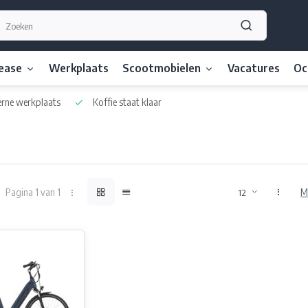
lease
Werkplaats
Scootmobielen
Vacatures
Oc
ne werkplaats
Koffie staat klaar
Pagina 1 van 1
M