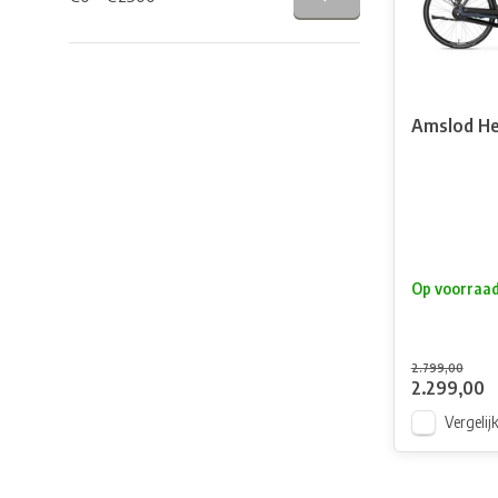
Amslod He
Op voorraa
2.799,00
2.299,00
Vergelij