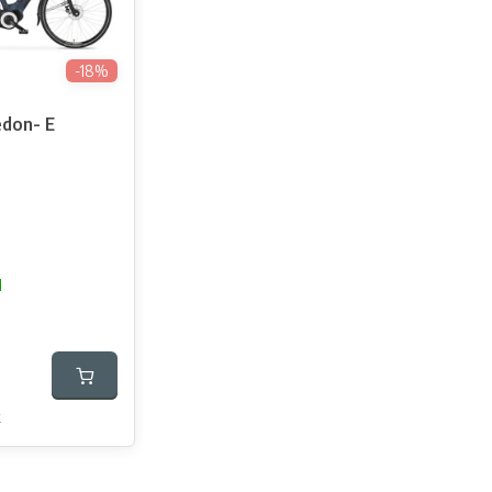
-18%
don- E
d
k