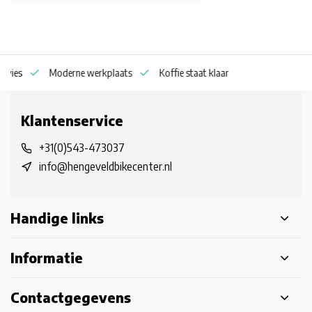
dvies
Moderne werkplaats
Koffie staat klaar
Klantenservice
+31(0)543-473037
info@hengeveldbikecenter.nl
Handige links
Informatie
Contactgegevens