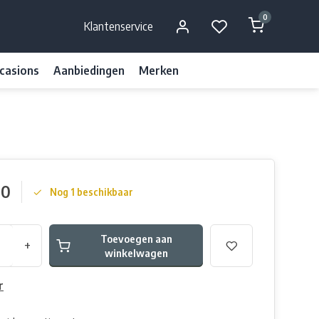
0
Klantenservice
casions
Aanbiedingen
Merken
00
Nog 1 beschikbaar
Toevoegen aan
+
winkelwagen
r