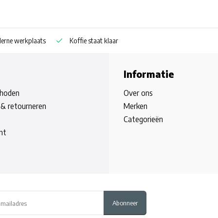
rne werkplaats
Koffie staat klaar
Informatie
hoden
Over ons
& retourneren
Merken
Categorieën
nt
Abonneer