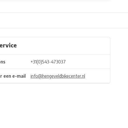
ervice
ons
+31(0)543-473037
r een e-mail
info@hengeveldbikecenter.nl