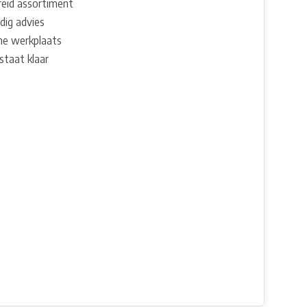
reid assortiment
dig advies
e werkplaats
staat klaar