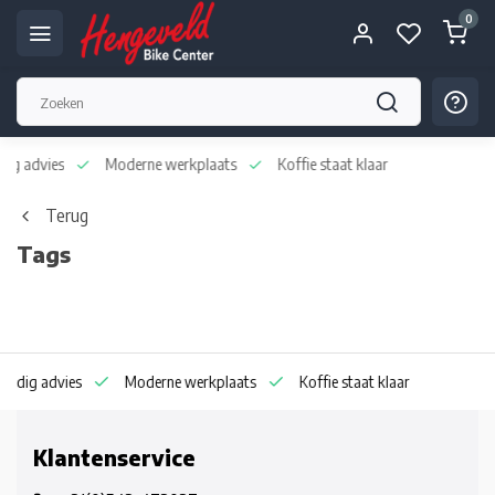
0
dvies
Moderne werkplaats
Koffie staat klaar
Terug
Tags
 advies
Moderne werkplaats
Koffie staat klaar
Klantenservice