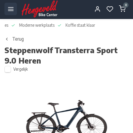
0
dvies
Moderne werkplaats
Koffie staat klaar
Terug
Steppenwolf
Transterra Sport
9.0 Heren
Vergelijk