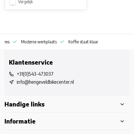
Vergelijk
dvies
Moderne werkplaats
Koffie staat klaar
Klantenservice
+31(0)543-473037
info@hengeveldbikecenter.nl
Handige links
Informatie