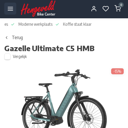
0
dvies
Moderne werkplaats
Koffie staat klaar
Terug
Gazelle
Ultimate C5 HMB
Vergelijk
-15%