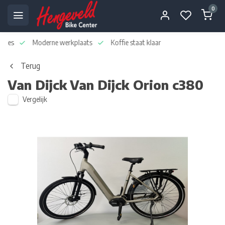
0
dvies
Moderne werkplaats
Koffie staat klaar
Terug
Van Dijck
Van Dijck Orion c380
Vergelijk