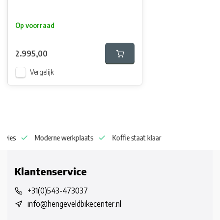
Op voorraad
2.995,00
Vergelijk
dvies
Moderne werkplaats
Koffie staat klaar
Klantenservice
+31(0)543-473037
info@hengeveldbikecenter.nl