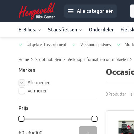
Alle categorieën
E-Bikes.
Stadsfietsen
Onderdelen
Fiets
Uitgebreid assortiment
Vakkundig advies
Moder
Home
Scootmobielen
Verkoop informatie scootmobielen
Merken
Occasi
Alle merken
Vermeiren
3 Producten
Prijs
€0 - €4000