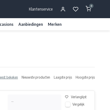
0
Klantenservice
casions
Aanbiedingen
Merken
eest bekeken
Nieuwste producten
Laagste prijs
Hoogste prijs
Verlanglijst
...
Vergelijk